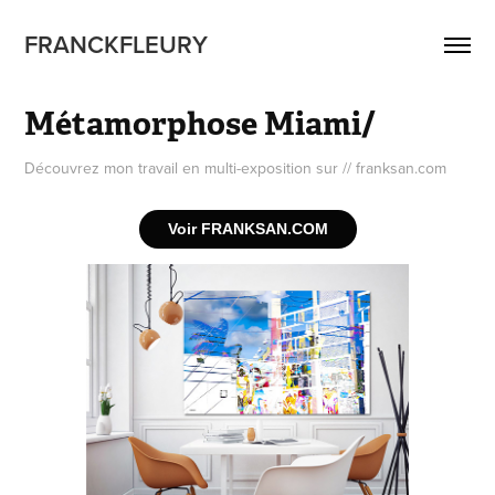
FRANCKFLEURY
Métamorphose Miami/
Découvrez mon travail en multi-exposition sur // franksan.com
Voir FRANKSAN.COM