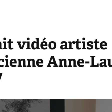
it vidéo artiste 
cienne Ann​e-Lau
/